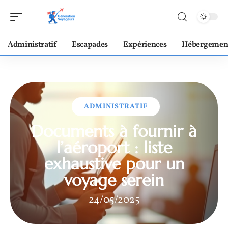
Administratif
Escapades
Expériences
Hébergemen
ADMINISTRATIF
Documents à fournir à
l’aéroport : liste
exhaustive pour un
voyage serein
24/05/2025