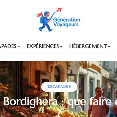
APADES
EXPÉRIENCES
HÉBERGEMENT
ESCAPADES
Bordighera : que faire e
?