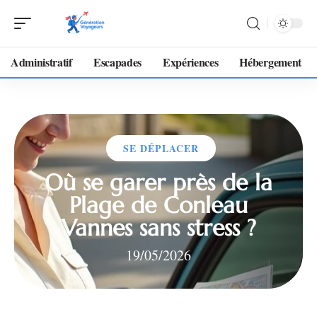
Administratif
Escapades
Expériences
Hébergement
SE DÉPLACER
Où se garer près de la
Plage de Conleau
Vannes sans stress ?
19/05/2026