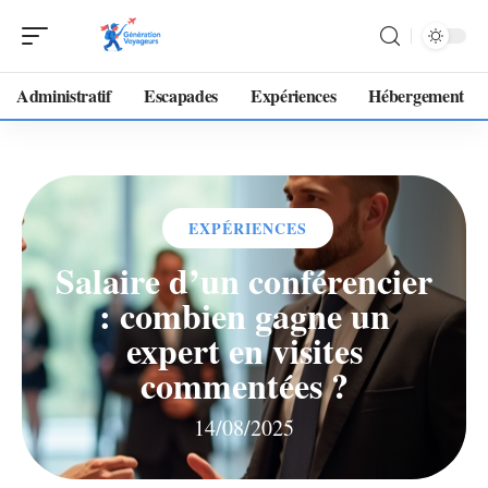
Administratif
Escapades
Expériences
Hébergement
EXPÉRIENCES
Salaire d’un conférencier
: combien gagne un
expert en visites
commentées ?
14/08/2025