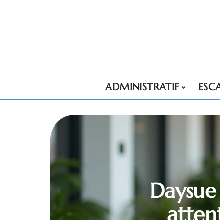
ADMINISTRATIF
ESC
Daysue 
atten