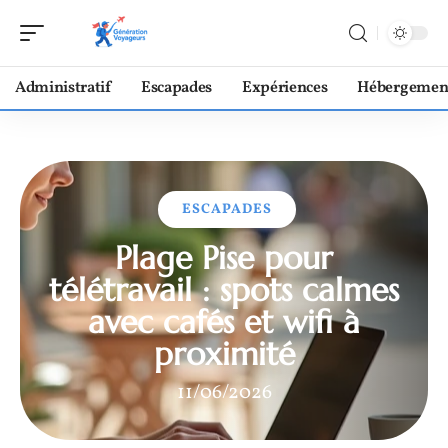
Administratif
Escapades
Expériences
Hébergemen
ESCAPADES
Plage Pise pour
télétravail : spots calmes
avec cafés et wifi à
proximité
11/06/2026