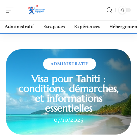
Administratif
Escapades
Expériences
Hébergemen
ADMINISTRATIF
Visa pour Tahiti :
conditions, démarches,
et informations
essentielles
07/10/2025