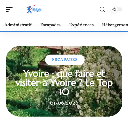
Administratif
Escapades
Expériences
Hébergemen
ESCAPADES
Yvoire : que faire et
visiter à Yvoire ? Le Top
10
01/06/2026