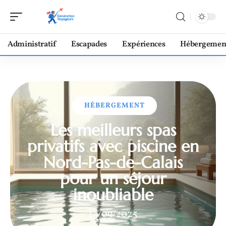
Administratif
Escapades
Expériences
Hébergemen
HÉBERGEMENT
Les meilleurs spas
privatifs avec piscine en
Nord-Pas-de-Calais
pour un séjour
inoubliable
13/09/2025