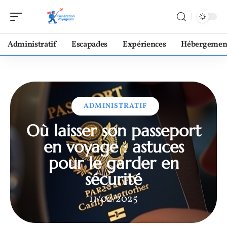
Administratif
Escapades
Expériences
Hébergemen
ADMINISTRATIF
Où laisser son passeport
en voyage : astuces
pour le garder en
sécurité
11/02/2025