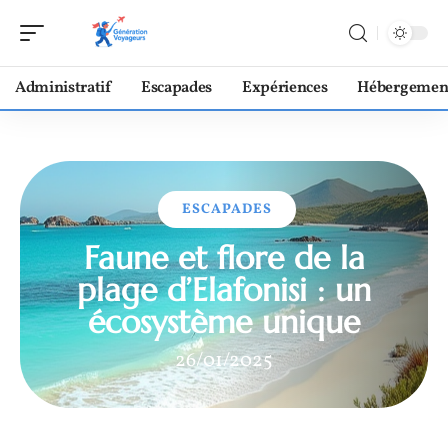
Administratif
Escapades
Expériences
Hébergemen
ESCAPADES
Faune et flore de la
plage d’Elafonisi : un
écosystème unique
26/01/2025