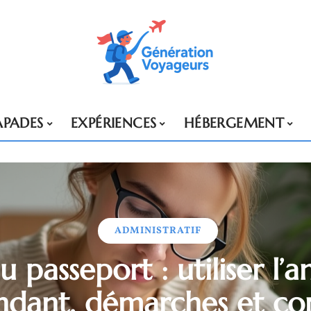
APADES
EXPÉRIENCES
HÉBERGEMENT
ADMINISTRATIF
 passeport : utiliser l’a
ndant, démarches et con